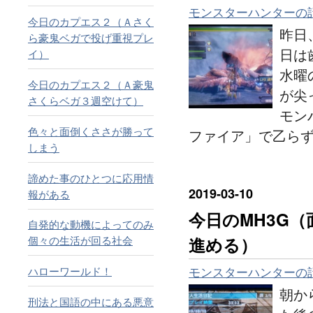
モンスターハンターの
今日のカプエス２（Ａさく
昨日
ら豪鬼ベガで投げ重視プレ
日は
イ）
水曜
今日のカプエス２（Ａ豪鬼
が尖
さくらベガ３週空けて）
モン
色々と面倒くささが勝って
ファイア」で乙ら
しまう
諦めた事のひとつに応用情
2019
-
03
-
10
報がある
今日のMH3G
自発的な動機によってのみ
個々の生活が回る社会
進める）
ハローワールド！
モンスターハンターの
朝か
刑法と国語の中にある悪意