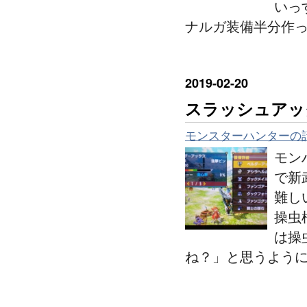
いっ
ナルガ装備半分作
2019
-
02
-
20
スラッシュアッ
モンスターハンターの
モン
で新
難し
操虫
は操
ね？」と思うよう