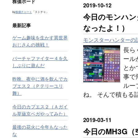
株価ボード
2019
-
10
-
12
by
株価チャート
「ストチャ」
今日のモンハン
最新記事
なったよ！）
ゲーム趣味を生かす異世界
モンスターハンターの
おじさんの挑戦！
長ら
ール
バーチャファイター４を久
しぶりに遊んだ
とか
事で
昨晩、夜中に酒を飲んでカ
ルー
プエス２（Ｐテリーユリ
舞）
ね。 そんで積もる
今日のカプエス２（Ａガイ
ル草薙京ベガやってみた）
2019
-
03
-
11
最後の花火に今年もなった
今日のMH3G
な