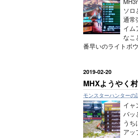
MH
ソロ
通常
イム
なこ
番早いのライトボ
2019
-
02
-
20
MHXようやく村
モンスターハンターの
イャ
バッ
うち
アッ