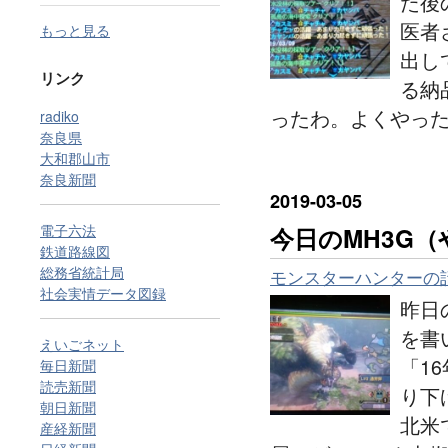
た後
医者
もっと見る
出し
リンク
る納
ったわ。よくやった
radiko
奈良県
大和郡山市
奈良新聞
2019
-
03
-
05
電子六法
今日のMH3G
鉄道路線図
総務省統計局
モンスターハンターの
社会実情データ図録
昨日
を書
えいごネット
「1
毎日新聞
読売新聞
り下
朝日新聞
北米
産経新聞