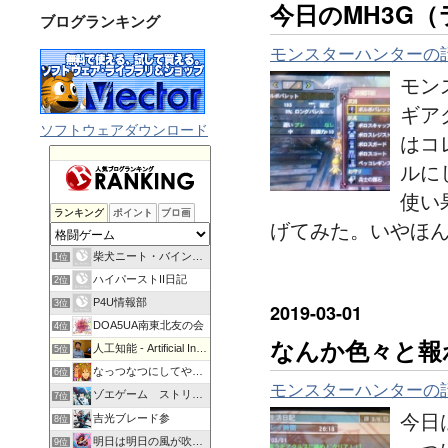
今日のMH3G
ブログランキング
モンスターハンターの
モン
ギア
ソフトウェアダウンロード
はコ
ルに
使い
ランキング
ポイント
ブロ画
げてみた。いやほ
柴犬ニート・バインのＦＸゲーム会社！！＋Ｒ
1位
ハイパーストII日記
2位
P4U情報部
3位
2019
-
03
-
01
DOA5UA南東北友の会
4位
なんか色々と報
人工知能 - Artificial Intelligence
5位
なっつなつにしてやんよ
6位
モンスターハンターの
ゾエゲーム ストリートファイター上達への道
7位
今日
吉光ブレード参
8位
明日は明日の風が吹く！ゲームしよう！
9位