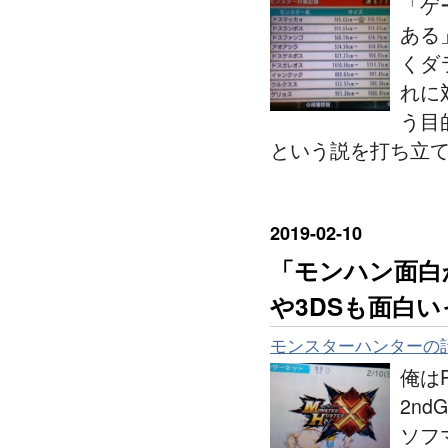
「ゲ
ある
くダ
れに
う目
という説を打ち立
2019
-
02
-
10
「モンハン面白
や3DSも面白い
モンスターハンターの
俺は
2n
ソフ