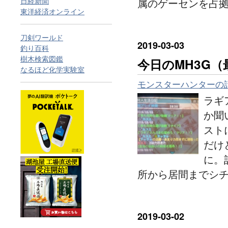
日経新聞
属のゲーセンを占
東洋経済オンライン
刀剣ワールド
2019
-
03
-
03
釣り百科
樹木検索図鑑
今日のMH3G
なるほど化学実験室
モンスターハンターの
ラギ
か聞
スト
だけ
に。
所から居間までシ
2019
-
03
-
02