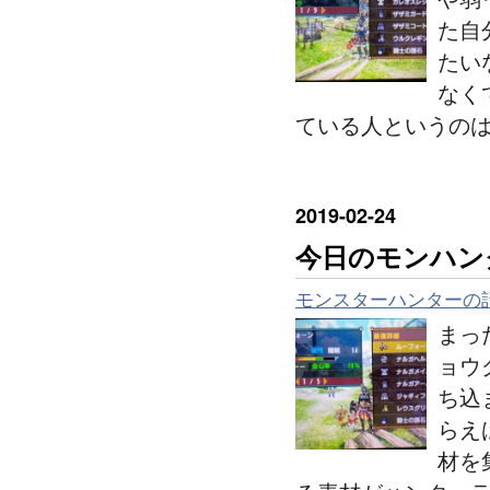
た自
たい
なく
ている人というの
2019
-
02
-
24
今日のモンハン
モンスターハンターの
まっ
ョウ
ち込
らえ
材を