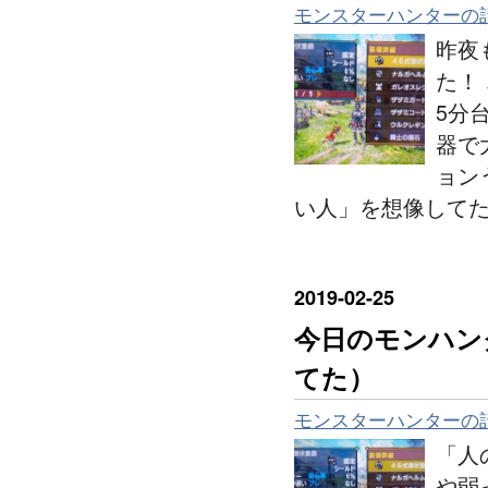
モンスターハンターの
昨夜
た！
5分
器で
ョン
い人」を想像して
2019
-
02
-
25
今日のモンハン
てた）
モンスターハンターの
「人
や弱