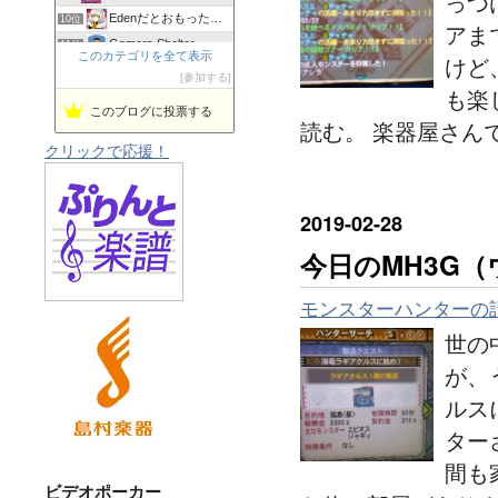
っつ
Edenだとおもった？残念Aerialsでした
10位
アま
Gamers Shelter
11位
このカテゴリを全て表示
けど
doaxvvの撮影画像たくさんとたまに動画
12位
参加する
も楽
77daysの部屋
13位
このブログに投票する
いのきんのゲームブログ
読む。 楽器屋さん
14位
クリックで応援！
VF5FS ぱっと！ねこ道場
15位
2019
-
02
-
28
今日のMH3G
モンスターハンターの
世の
が、
ルス
ター
間も
ビデオポーカー