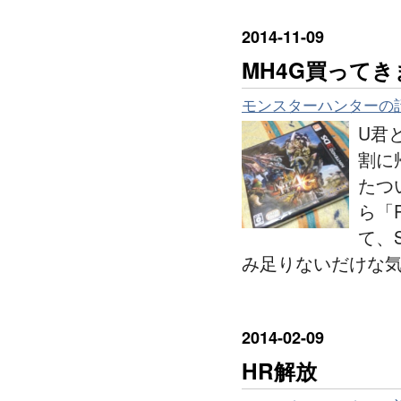
2014
-
11
-
09
MH4G買って
モンスターハンターの
U君
割に
たつ
ら「
て、
み足りないだけな気
2014
-
02
-
09
HR解放