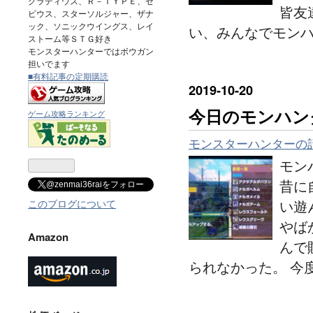
グラディウス、Ｒ－ＴＹＰＥ、ゼ
皆友
ビウス、スターソルジャー、ザナ
ック、ソニックウイングス、レイ
い、みんなでモン
ストーム等ＳＴＧ好き
モンスターハンターではボウガン
担いでます
■有料記事の定期購読
2019
-
10
-
20
今日のモンハン
ゲーム攻略ランキング
モンスターハンターの
モン
昔に
@zenmai36raiをフォロー
い遊
このブログについて
やば
Amazon
んで
られなかった。 今