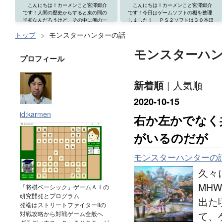
こんにちは！カーメンこと宮澤郷介
こんにちは！カーメンこと宮澤郷介
です！人間の歴史からすると束の間の
です！今日はゲームソフトの棚を整理
平和なんだろうけど、その中に俺の一
しました！ ＰＳ２ソフトは３０本ほ
生があるわけで、波乱万丈と言うほど
ど持っているのですが、何故かカプエ
トップ
>
モンスターハンターの話
でもないけど独り暮らしの...
ス２を８年くらいほぼ毎...
モンスターハ
プロフィール
新着順
人気順
2020
-
10
-
15
id:karmen
右か左かでなく
がいるのだが
モンスターハンターの
久々
MH
「将棋ベーシック」ゲームＡＩの
研究開発とプログラム
出た
発端はストリートファイターIIの
対戦攻略から対戦ゲーム全般へ
て、