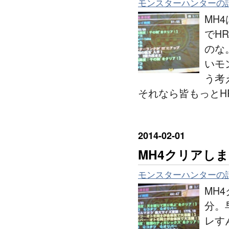
モンスターハンターの
MH
でHR
のな
いモ
う考
それなら皆もっとH
2014
-
02
-
01
MH4クリアし
モンスターハンターの
MH
分。
レす