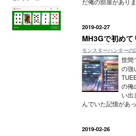
だ俺の部屋がありま
2019
-
02
-
27
MH3Gで初め
モンスターハンターの
世間
の強
TU
の俺
い出
んでいた記憶があ
2019
-
02
-
26