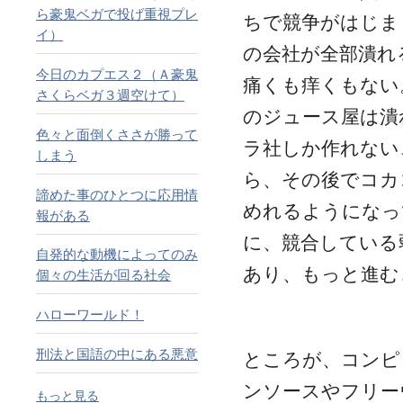
ら豪鬼ベガで投げ重視プレ
ちで競争がはじま
イ）
の会社が全部潰れ
今日のカプエス２（Ａ豪鬼
痛くも痒くもない
さくらベガ３週空けて）
のジュース屋は潰
色々と面倒くささが勝って
ラ社しか作れない
しまう
ら、その後でコカ
諦めた事のひとつに応用情
めれるようになっ
報がある
に、競合している
自発的な動機によってのみ
あり、もっと進む
個々の生活が回る社会
ハローワールド！
刑法と国語の中にある悪意
ところが、コンピ
ンソース
やフリー
もっと見る