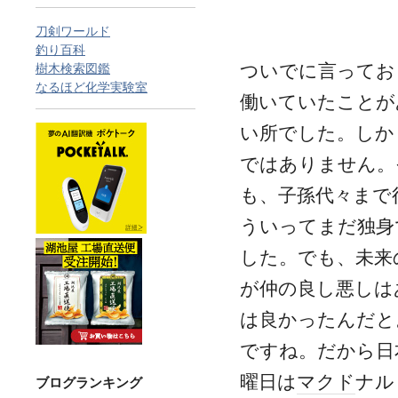
刀剣ワールド
釣り百科
ついでに言ってお
樹木検索図鑑
なるほど化学実験室
働いていたことが
い所でした。しか
ではありません。
も、子孫代々まで
ういってまだ独身
した。でも、未来
が仲の良し悪しは
は良かったんだと
ですね。だから日
曜日は
マクド
ナル
ブログランキング