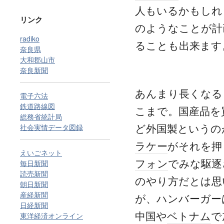
人もいるかもしれ
リンク
のようなことが計
radiko
ることも出来ます
奈良県
大和郡山市
奈良新聞
あんまり長くなる
電子六法
鉄道路線図
こまで。国産品を
総務省統計局
ど外国製というの
社会実情データ図録
ラケー
がそれを押
えいごネット
フォン
でみな駆逐
毎日新聞
読売新聞
のやり方だとは思
朝日新聞
産経新聞
が、ハンバーガー
日経新聞
中国や
ベトナム
で
東洋経済オンライン