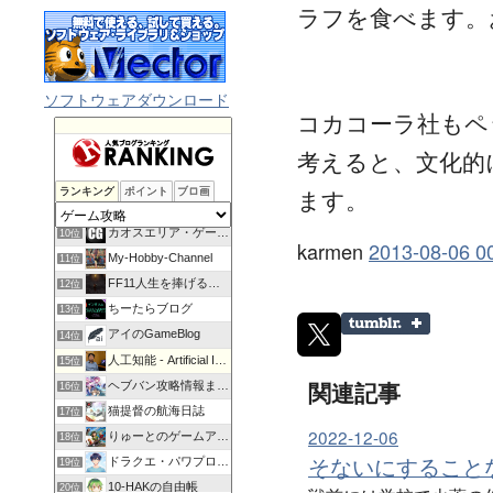
ラフを食べます。
ソフトウェアダウンロード
コカコーラ社もペ
考えると、文化的
ラピコット学園放送局
8位
ます。
ランキング
ポイント
ブロ画
ゆずかきのマイクラ開拓日誌
9位
カオスエリア・ゲームズ
10位
karmen
2013-08-06 0
My-Hobby-Channel
11位
FF11人生を捧げるブログ
12位
ちーたらブログ
13位
アイのGameBlog
14位
人工知能 - Artificial Intelligence
15位
関連記事
ヘブバン攻略情報まとめ
16位
猫提督の航海日誌
17位
2022-12-06
りゅーとのゲームアーカイブ
18位
そないにすること
ドラクエ・パワプロ＆趣味ブログ
19位
10-HAKの自由帳
20位