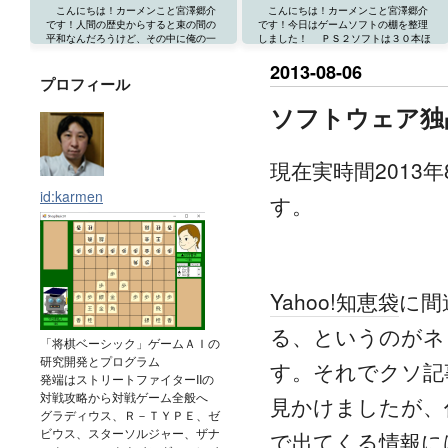
こんにちは！カーメンこと宮澤郷介
こんにちは！カーメンこと宮澤郷介
です！人間の歴史からすると束の間の
です！今日はゲームソフトの棚を整理
平和なんだろうけど、その中に俺の一
しました！ ＰＳ２ソフトは３０本ほ
生があるわけで、波乱万丈と言うほど
ど持っているのですが、何故かカプエ
でもないけど独り暮らしの...
ス２を８年くらいほぼ毎...
2013
-
08
-
06
プロフィール
ソフトウェア独
現在実時間2013
id:karmen
す。
Yahoo!知恵袋
に間
る、というのがネ
「将棋ベーシック」ゲームＡＩの
研究開発とプログラム
す。それでクソ記
発端はストリートファイターIIの
対戦攻略から対戦ゲーム全般へ
見かけましたが、
グラディウス、Ｒ－ＴＹＰＥ、ゼ
ビウス、スターソルジャー、ザナ
で出てくる情報に