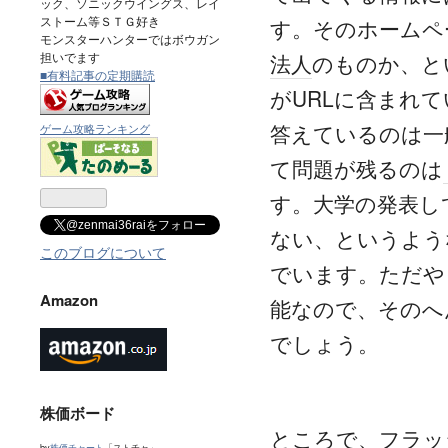
ック、ソニックウイングス、レイ
ストーム等ＳＴＧ好き
す。そのホームペ
モンスターハンターではボウガン
法人
のものか、と
担いでます
■有料記事の定期購読
がURLに含まれ
答えているのは一
ゲーム攻略ランキング
て問題が残るのは
す。大学の発表し
@zenmai36raiをフォロー
ない、というよう
このブログについて
でいます。ただや
Amazon
能なので、そのへ
でしょう。
株価ボード
ところで、フラッ
by
株価チャート
「ストチャ」