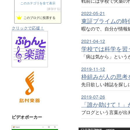
戦前には学校で火薬の
このカテゴリを全て表示
ぽてとブログ | ねこ好きゲーマーの雑記ブログ
21位
参加する
2022-05-21
人鳥日記
22位
このブログに投票する
東証プライムの時価
暇なので、自分が情報
クリックで応援！
2021-04-12
学校では科学を習
「病は気から」という
2019-11-12
枠組みが人の思考
先日欲しい雑誌を探し
2019-07-26
「誰か助けて！」
ブログという言葉が出来た
ビデオポーカー