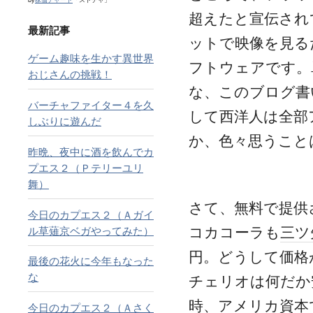
超えたと宣伝され
最新記事
ットで映像を見る
ゲーム趣味を生かす異世界
フトウェアです。
おじさんの挑戦！
な、このブログ書
バーチャファイター４を久
して西洋人は全部
しぶりに遊んだ
か、色々思うこと
昨晩、夜中に酒を飲んでカ
プエス２（Ｐテリーユリ
舞）
さて、無料で提供
今日のカプエス２（Ａガイ
コカコーラも
三ツ
ル草薙京ベガやってみた）
円。どうして価格
最後の花火に今年もなった
な
チェリオは何だか
時、アメリカ資本
今日のカプエス２（Ａさく